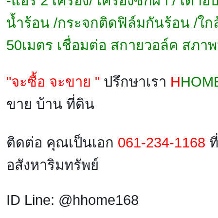
-แอร์ 2 เครื่อง/ เคริ่องซักผ้า / เตา
น้ำร้อน /กระจกติดฟิล์มกันร้อน /ใ
50เมตร เชื่อมต่อ สกายวอล์ค สภาพ
"จะซื้อ จะขาย "
ปรึกษาเรา
H
HOM
ขาย บ้าน ที่ดิน
ติดต่อ คุณเป็นเอก
061-234-1168
ที
อสังหาริมทรัพย์
ID Line: @hhome168